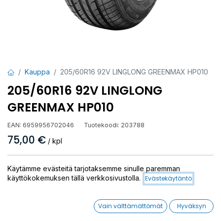
Kauppa
205/60R16 92V LINGLONG GREENMAX HP010
205/60R16 92V LINGLONG
GREENMAX HP010
EAN:
6959956702046
Tuotekoodi:
203788
75,00
€
/ kpl
Toimittajilla (kotimaa):
Saatavilla
Käytämme evästeitä tarjotaksemme sinulle paremman
Toimitusaika:
3 arkipäivää
käyttökokemuksen tällä verkkosivustolla.
Evästekäytäntö
Asennuspalvelu
Vain välttämättömät
Hyväksyn