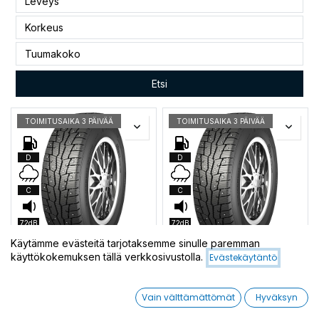
Etsi
TOIMITUSAIKA 3 PÄIVÄÄ
TOIMITUSAIKA 3 PÄIVÄÄ
D
D
C
C
72dB
72dB
Käytämme evästeitä tarjotaksemme sinulle paremman
käyttökokemuksen tällä verkkosivustolla.
Evästekäytäntö
NASTARENKAAT
NASTARENKAAT
NANKANG ICE ACTIVA IV-1
NANKANG ICE ACTIVA IV-1
225/70R15C 112/110R
205/75R16C 110/108R
Vain välttämättömät
Hyväksyn
135,00
€/kpl
135,00
€/kpl
Hinnat 4 kpl
Hinnat 4 kpl