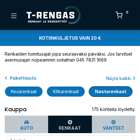
0
KOTIINKULJETUS VAIN 20 €
Renkaiden toimitusajat jopa seuraavaksi päiväksi. Jos tarvitset
asennusajan nopeammin soitathan 045 7831 1669
Pakettiauto
Näytä kaikki
Kesärenkaat
Kitkarenkaat
Nastarenkaat
Kauppa
175 kohteita löydetty.
AUTO
RENKAAT
VANTEET