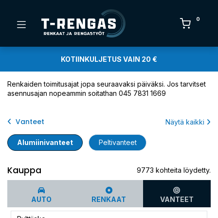
0
KOTIINKULJETUS VAIN 20 €
Renkaiden toimitusajat jopa seuraavaksi päiväksi. Jos tarvitset
asennusajan nopeammin soitathan 045 7831 1669
Vanteet
Näytä kaikki
Alumiinivanteet
Peltivanteet
Kauppa
9773 kohteita löydetty.
AUTO
RENKAAT
VANTEET