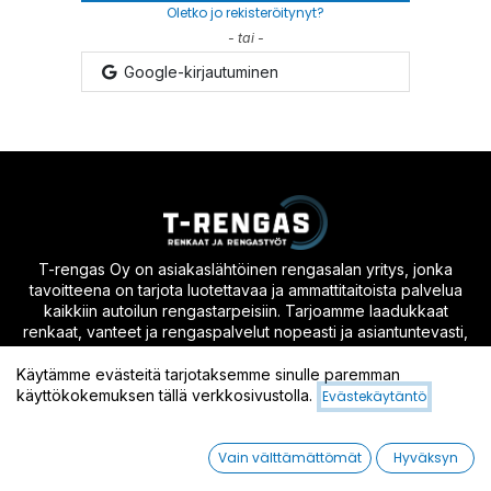
Oletko jo rekisteröitynyt?
- tai -
Google-kirjautuminen
T-rengas Oy on asiakaslähtöinen rengasalan yritys, jonka
tavoitteena on tarjota luotettavaa ja ammattitaitoista palvelua
kaikkiin autoilun rengastarpeisiin. Tarjoamme laadukkaat
renkaat, vanteet ja rengaspalvelut nopeasti ja asiantuntevasti,
jotta asiakkaidemme ajaminen olisi turvallista ja huoletonta
ympäri vuoden.
Käytämme evästeitä tarjotaksemme sinulle paremman
käyttökokemuksen tällä verkkosivustolla.
Evästekäytäntö
Asiakaspalvelu
Vain välttämättömät
Hyväksyn
(045) 7831 1669