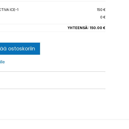
TIVA ICE-1
150 €
0 €
YHTEENSÄ:
150.00 €
sää ostoskoriin
lle