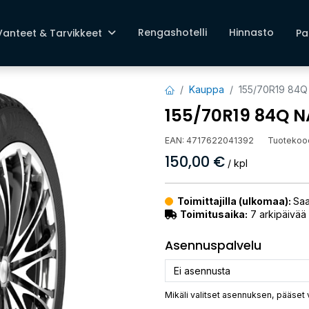
Rengashotelli
Hinnasto
Vanteet & Tarvikkeet
Pa
Kauppa
155/70R19 84Q
155/70R19 84Q N
EAN:
4717622041392
Tuotekoo
150,00
€
/ kpl
Toimittajilla (ulkomaa):
Saa
Toimitusaika:
7 arkipäivää
Asennuspalvelu
Mikäli valitset asennuksen, pääset