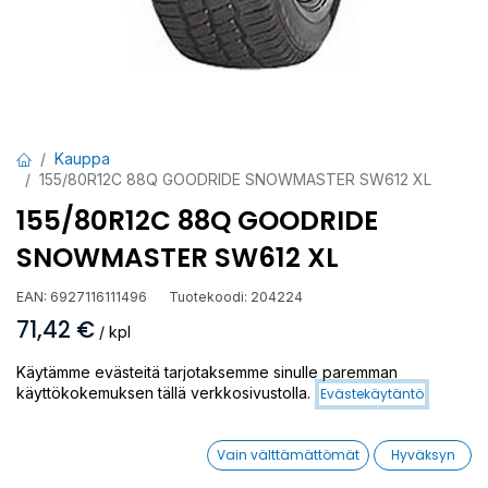
Kauppa
155/80R12C 88Q GOODRIDE SNOWMASTER SW612 XL
155/80R12C 88Q GOODRIDE
SNOWMASTER SW612 XL
EAN:
6927116111496
Tuotekoodi:
204224
71,42
€
/ kpl
Käytämme evästeitä tarjotaksemme sinulle paremman
Toimittajilla (kotimaa):
Saatavilla
käyttökokemuksen tällä verkkosivustolla.
Evästekäytäntö
Toimitusaika:
3 arkipäivää
Vain välttämättömät
Hyväksyn
Asennuspalvelu