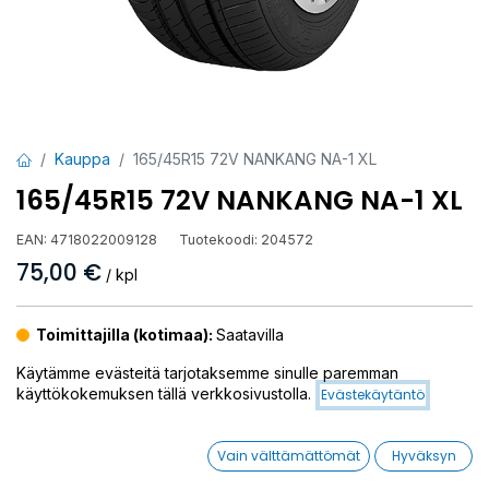
Kauppa
165/45R15 72V NANKANG NA-1 XL
165/45R15 72V NANKANG NA-1 XL
EAN:
4718022009128
Tuotekoodi:
204572
75,00
€
/ kpl
Toimittajilla (kotimaa):
Saatavilla
Toimitusaika:
3 arkipäivää
Käytämme evästeitä tarjotaksemme sinulle paremman
käyttökokemuksen tällä verkkosivustolla.
Evästekäytäntö
Asennuspalvelu
Vain välttämättömät
Hyväksyn
Mikäli valitset asennuksen, pääset varaamaan ajan kassalla