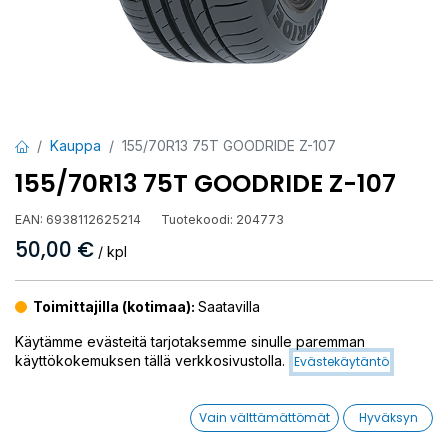
Kauppa
155/70R13 75T GOODRIDE Z-107
155/70R13 75T GOODRIDE Z-107
EAN:
6938112625214
Tuotekoodi:
204773
50,00
€
/ kpl
Toimittajilla (kotimaa):
Saatavilla
Toimitusaika:
3 arkipäivää
Käytämme evästeitä tarjotaksemme sinulle paremman
käyttökokemuksen tällä verkkosivustolla.
Evästekäytäntö
Asennuspalvelu
Vain välttämättömät
Hyväksyn
Mikäli valitset asennuksen, pääset varaamaan ajan kassalla