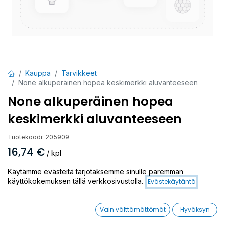
Kauppa
Tarvikkeet
None alkuperäinen hopea keskimerkki aluvanteeseen
None alkuperäinen hopea
keskimerkki aluvanteeseen
Tuotekoodi:
205909
16,74
€
/ kpl
Käytämme evästeitä tarjotaksemme sinulle paremman
Toimittajilla (kotimaa):
Saatavilla
käyttökokemuksen tällä verkkosivustolla.
Evästekäytäntö
Toimitusaika:
3 arkipäivää
Vain välttämättömät
Hyväksyn
Lisää ostoskoriin