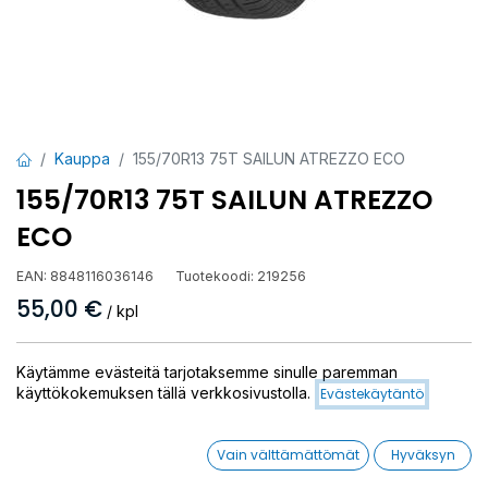
Kauppa
155/70R13 75T SAILUN ATREZZO ECO
155/70R13 75T SAILUN ATREZZO
ECO
EAN:
8848116036146
Tuotekoodi:
219256
55,00
€
/ kpl
Toimittajilla (kotimaa):
Saatavilla
Käytämme evästeitä tarjotaksemme sinulle paremman
Toimitusaika:
3 arkipäivää
käyttökokemuksen tällä verkkosivustolla.
Evästekäytäntö
Asennuspalvelu
Vain välttämättömät
Hyväksyn