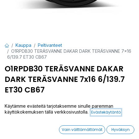
Kauppa
Peltivanteet
O1RPDB30 TERÄSVANNE DAKAR DARK TERÄSVANNE 7x16
6/139.7 ET30 CB67
O1RPDB30 TERÄSVANNE DAKAR
DARK TERÄSVANNE 7x16 6/139.7
ET30 CB67
EAN:
4026569313784
Tuotekoodi:
219336
Käytämme evästeitä tarjotaksemme sinulle paremman
130,00
€
/ kpl
käyttökokemuksen tällä verkkosivustolla.
Evästekäytäntö
Toimittajilla (kotimaa):
Saatavilla
Vain välttämättömät
Hyväksyn
Toimitusaika:
5 arkipäivää