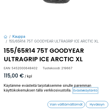
Kauppa
155/65R14 75T GOODYEAR ULTRAGRIP ICE ARCTIC XL
155/65R14 75T GOODYEAR
ULTRAGRIP ICE ARCTIC XL
EAN:
5452000648402
Tuotekoodi:
219667
115,00
€
/ kpl
Käytämme evästeitä tarjotaksemme sinulle paremman
Toimittajilla (ulkomaa):
Saatavilla
käyttökokemuksen tällä verkkosivustolla.
Evästekäytäntö
Toimitusaika:
6 arkipäivää
Vain välttämättömät
Hyväksyn
Asennuspalvelu