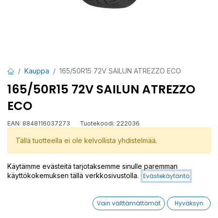
Kauppa
165/50R15 72V SAILUN ATREZZO ECO
165/50R15 72V SAILUN ATREZZO
ECO
EAN:
8848116037273
Tuotekoodi:
222036
Tällä tuotteella ei ole kelvollista yhdistelmää.
Käytämme evästeitä tarjotaksemme sinulle paremman
käyttökokemuksen tällä verkkosivustolla.
Evästekäytäntö
ATREZZO ECO
Vain välttämättömät
Hyväksyn
Jaa