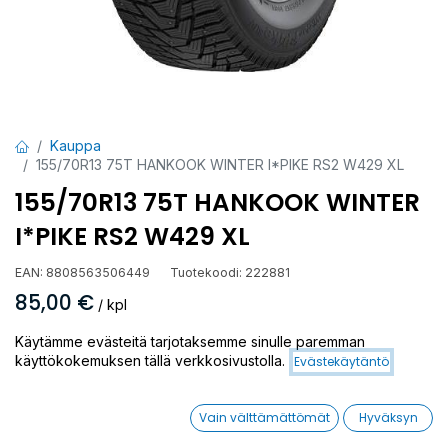
Kauppa
155/70R13 75T HANKOOK WINTER I*PIKE RS2 W429 XL
155/70R13 75T HANKOOK WINTER
I*PIKE RS2 W429 XL
EAN:
8808563506449
Tuotekoodi:
222881
85,00
€
/ kpl
Käytämme evästeitä tarjotaksemme sinulle paremman
Toimittajilla (kotimaa):
Saatavilla
käyttökokemuksen tällä verkkosivustolla.
Evästekäytäntö
Toimitusaika:
3 arkipäivää
Vain välttämättömät
Hyväksyn
Asennuspalvelu