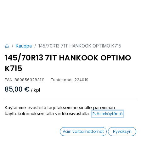
Kauppa
145/70R13 71T HANKOOK OPTIMO K715
145/70R13 71T HANKOOK OPTIMO
K715
EAN:
8808563283111
Tuotekoodi:
224019
85,00
€
/ kpl
Toimittajilla (kotimaa):
Saatavilla
Käytämme evästeitä tarjotaksemme sinulle paremman
Toimitusaika:
3 arkipäivää
käyttökokemuksen tällä verkkosivustolla.
Evästekäytäntö
Asennuspalvelu
Vain välttämättömät
Hyväksyn