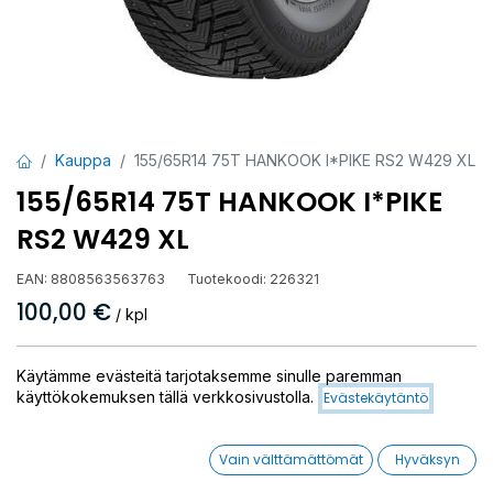
Kauppa
155/65R14 75T HANKOOK I*PIKE RS2 W429 XL
155/65R14 75T HANKOOK I*PIKE
RS2 W429 XL
EAN:
8808563563763
Tuotekoodi:
226321
100,00
€
/ kpl
Toimittajilla (ulkomaa):
Saatavilla
Käytämme evästeitä tarjotaksemme sinulle paremman
Toimitusaika:
7 arkipäivää
käyttökokemuksen tällä verkkosivustolla.
Evästekäytäntö
Asennuspalvelu
Vain välttämättömät
Hyväksyn