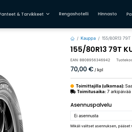
Rengashotelli
Hinnasto
Vanteet & Tarvikkeet
Pa
Kauppa
155/80R13 79
155/80R13 79T 
EAN:
8808956346942
Tuoteko
70,00
€
/ kpl
Toimittajilla (ulkomaa):
Saa
Toimitusaika:
7 arkipäivää
Asennuspalvelu
Mikäli valitset asennuksen, pääset