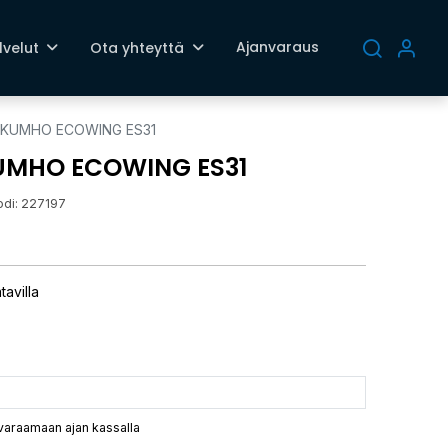
Ajanvaraus
lvelut
Ota yhteyttä
T KUMHO ECOWING ES31
KUMHO ECOWING ES31
odi:
227197
tavilla
 varaamaan ajan kassalla