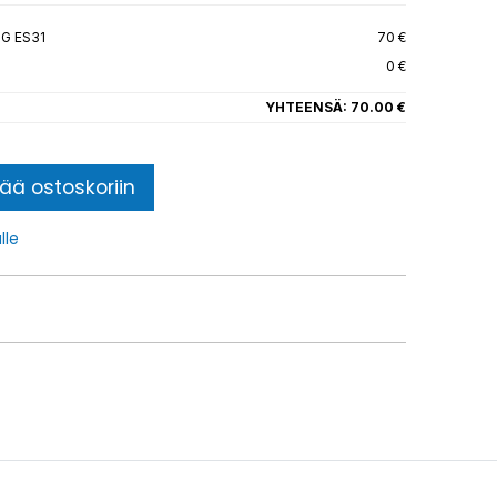
G ES31
70 €
0 €
YHTEENSÄ:
70.00 €
sää ostoskoriin
lle