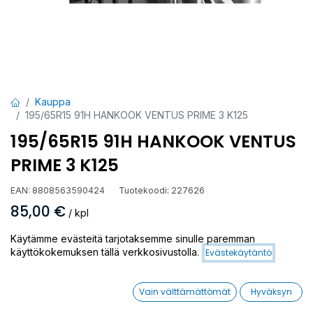
Kauppa
195/65R15 91H HANKOOK VENTUS PRIME 3 K125
195/65R15 91H HANKOOK VENTUS
PRIME 3 K125
EAN:
8808563590424
Tuotekoodi:
227626
85,00
€
/ kpl
Käytämme evästeitä tarjotaksemme sinulle paremman
Heti
Toimittajilla (kotimaa):
Saatavilla
käyttökokemuksen tällä verkkosivustolla.
Evästekäytäntö
saatavilla:
3 kpl
Toimitusaika:
3 arkipäivää
Vain välttämättömät
Hyväksyn
Asennuspalvelu