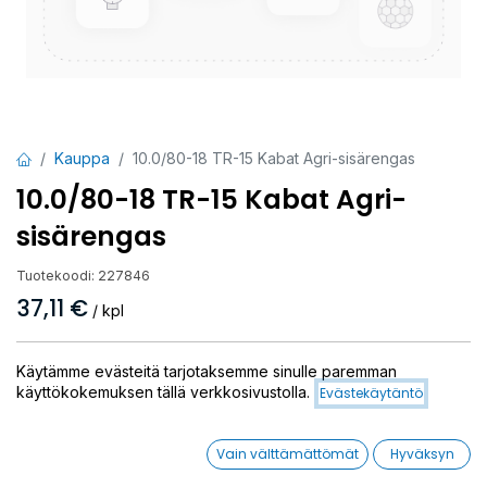
Kauppa
10.0/80-18 TR-15 Kabat Agri-sisärengas
10.0/80-18 TR-15 Kabat Agri-
sisärengas
Tuotekoodi:
227846
37,11
€
/ kpl
Toimittajilla (kotimaa):
Saatavilla
Käytämme evästeitä tarjotaksemme sinulle paremman
Toimitusaika:
3 arkipäivää
käyttökokemuksen tällä verkkosivustolla.
Evästekäytäntö
Lisää ostoskoriin
Vain välttämättömät
Hyväksyn