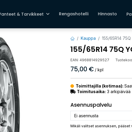
Rengashotelli
Hinnasto
Vanteet & Tarvikkeet
Pa
Kauppa
155/65R14 75
155/65R14 75Q 
EAN:
4968814929527
Tuotekoo
75,00
€
/ kpl
Toimittajilla (kotimaa):
Saat
Toimitusaika:
3 arkipäivää
Asennuspalvelu
Mikäli valitset asennuksen, pääset