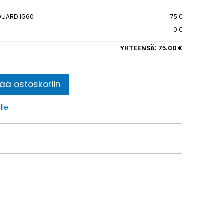
GUARD IG60
75 €
0 €
YHTEENSÄ:
75.00 €
sää ostoskoriin
lle