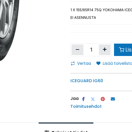
1
X 155/65R14 75Q YOKOHAMA ICE
EI ASENNUSTA
Li
Vertaa
Lisää toivelista
ICEGUARD IG60
Jaa
Toimitusehdot