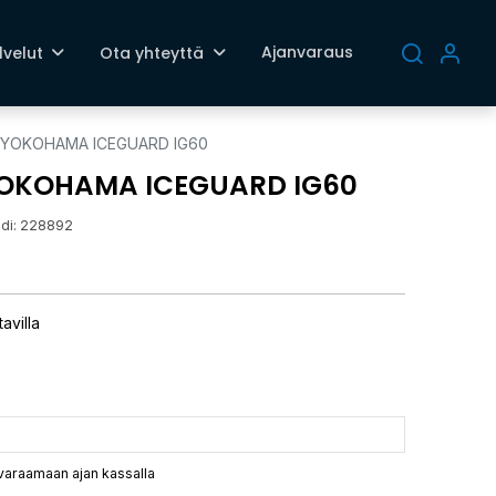
Ajanvaraus
lvelut
Ota yhteyttä
Q YOKOHAMA ICEGUARD IG60
YOKOHAMA ICEGUARD IG60
di:
228892
avilla
 varaamaan ajan kassalla