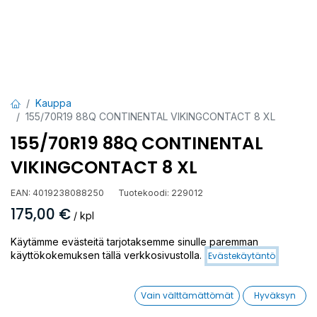
Kauppa
155/70R19 88Q CONTINENTAL VIKINGCONTACT 8 XL
155/70R19 88Q CONTINENTAL
VIKINGCONTACT 8 XL
EAN:
4019238088250
Tuotekoodi:
229012
175,00
€
/ kpl
Käytämme evästeitä tarjotaksemme sinulle paremman
Toimittajilla (ulkomaa):
Saatavilla
käyttökokemuksen tällä verkkosivustolla.
Evästekäytäntö
Toimitusaika:
5 arkipäivää
Vain välttämättömät
Hyväksyn
Asennuspalvelu