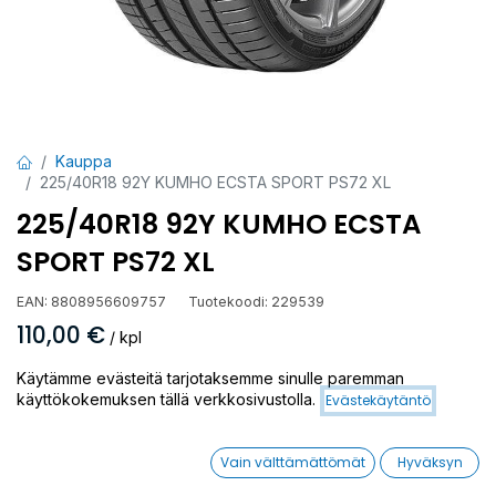
Kauppa
225/40R18 92Y KUMHO ECSTA SPORT PS72 XL
225/40R18 92Y KUMHO ECSTA
SPORT PS72 XL
EAN:
8808956609757
Tuotekoodi:
229539
110,00
€
/ kpl
Käytämme evästeitä tarjotaksemme sinulle paremman
Toimittajilla (kotimaa):
Saatavilla
käyttökokemuksen tällä verkkosivustolla.
Evästekäytäntö
Toimitusaika:
3 arkipäivää
Vain välttämättömät
Hyväksyn
Asennuspalvelu