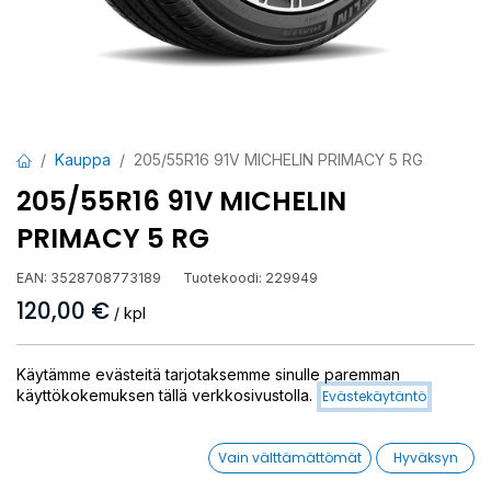
Kauppa
205/55R16 91V MICHELIN PRIMACY 5 RG
205/55R16 91V MICHELIN
PRIMACY 5 RG
EAN:
3528708773189
Tuotekoodi:
229949
120,00
€
/ kpl
Toimittajilla (kotimaa):
Saatavilla
Käytämme evästeitä tarjotaksemme sinulle paremman
Toimitusaika:
3 arkipäivää
käyttökokemuksen tällä verkkosivustolla.
Evästekäytäntö
Asennuspalvelu
Vain välttämättömät
Hyväksyn