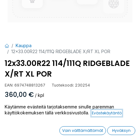
Kauppa
12x33.00R22 114/111Q RIDGEBLADE X/RT XL POR
12x33.00R22 114/111Q RIDGEBLADE
X/RT XL POR
EAN:
6974748813267
Tuotekoodi:
230254
360,00
€
/ kpl
Käytämme evästeitä tarjotaksemme sinulle paremman
Toimittajilla (ulkomaa):
Saatavilla
käyttökokemuksen tällä verkkosivustolla.
Evästekäytäntö
Toimitusaika:
7 arkipäivää
Vain välttämättömät
Hyväksyn
Asennuspalvelu