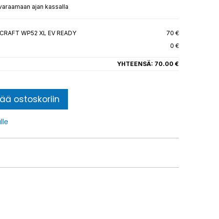
 varaamaan ajan kassalla
CRAFT WP52 XL EV READY
70 €
0 €
YHTEENSÄ:
70.00 €
sää ostoskoriin
lle