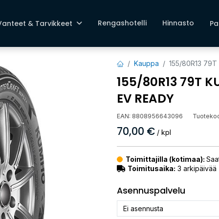
Rengashotelli
Hinnasto
Vanteet & Tarvikkeet
Pa
Kauppa
155/80R13 79
155/80R13 79T 
EV READY
EAN:
8808956643096
Tuoteko
70,00
€
/ kpl
Toimittajilla (kotimaa):
Saat
Toimitusaika:
3 arkipäivää
Asennuspalvelu