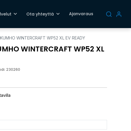
Ajanvaraus
lvelut
Ota yhteyttä
T KUMHO WINTERCRAFT WP52 XL EV READY
KUMHO WINTERCRAFT WP52 XL
odi:
230260
avilla