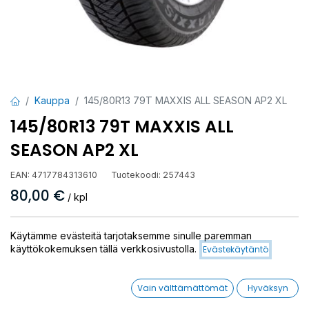
Kauppa
145/80R13 79T MAXXIS ALL SEASON AP2 XL
145/80R13 79T MAXXIS ALL
SEASON AP2 XL
EAN:
4717784313610
Tuotekoodi:
257443
80,00
€
/ kpl
Toimittajilla (ulkomaa):
Saatavilla
Käytämme evästeitä tarjotaksemme sinulle paremman
Toimitusaika:
15 arkipäivää
käyttökokemuksen tällä verkkosivustolla.
Evästekäytäntö
Asennuspalvelu
Vain välttämättömät
Hyväksyn