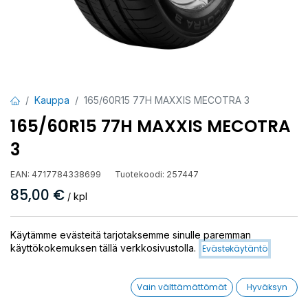
Kauppa
165/60R15 77H MAXXIS MECOTRA 3
165/60R15 77H MAXXIS MECOTRA
3
EAN:
4717784338699
Tuotekoodi:
257447
85,00
€
/ kpl
Toimittajilla (ulkomaa):
Saatavilla
Käytämme evästeitä tarjotaksemme sinulle paremman
Toimitusaika:
15 arkipäivää
käyttökokemuksen tällä verkkosivustolla.
Evästekäytäntö
Asennuspalvelu
Vain välttämättömät
Hyväksyn