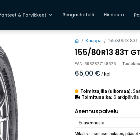
Rengashotelli
Hinnasto
Vanteet & Tarvikkeet
Pa
Kauppa
155/80R13 83T 
155/80R13 83T GT
EAN:
6932877148575
Tuotekoo
65,00
€
/ kpl
Toimittajilla (ulkomaa):
Saa
Toimitusaika:
6 arkipäivää
Asennuspalvelu
Mikäli valitset asennuksen, pääset