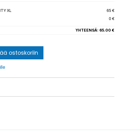
ITY XL
65 €
0 €
YHTEENSÄ:
65.00 €
sää ostoskoriin
lle