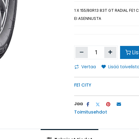
1
X 155/80R13 83T GT RADIAL FE1 C
EI ASENNUSTA
Li
Vertaa
Lisää toivelista
FE1 CITY
Jaa
Toimitusehdot