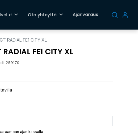
Ajanvaraus
lvelut
Ota yhteyttä
GT RADIAL FE1 CITY XL
 RADIAL FE1 CITY XL
di:
259170
tavilla
 varaamaan ajan kassalla