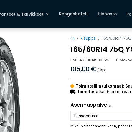
Rengashotelli
Hinnasto
Vanteet & Tarvikkeet
Pa
Kauppa
165/60R14 75
165/60R14 75Q 
EAN:
4968814930325
Tuotekoo
105,00
€
/ kpl
Toimittajilla (ulkomaa):
Saa
Toimitusaika:
6 arkipäivää
Asennuspalvelu
Mikäli valitset asennuksen, pääset