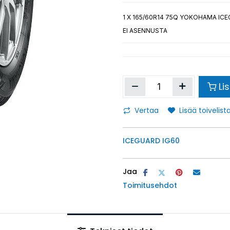
1
X 165/60R14 75Q YOKOHAMA ICE
EI ASENNUSTA
Li
Vertaa
Lisää toivelista
ICEGUARD IG60
Jaa
Toimitusehdot