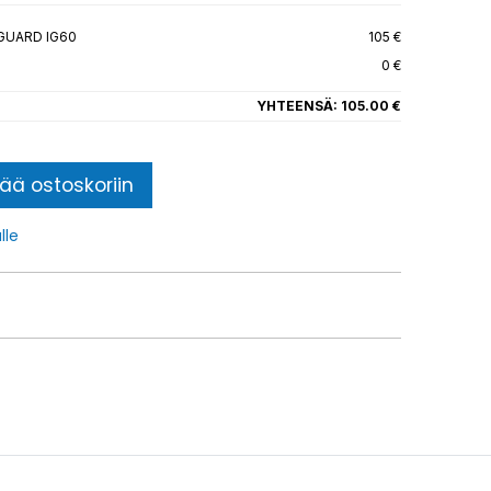
GUARD IG60
105 €
0 €
YHTEENSÄ:
105.00 €
sää ostoskoriin
lle