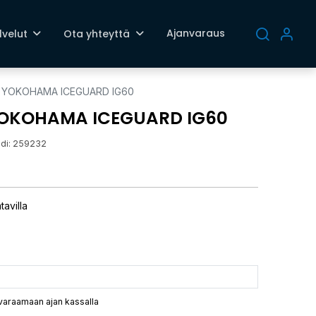
Ajanvaraus
lvelut
Ota yhteyttä
Q YOKOHAMA ICEGUARD IG60
YOKOHAMA ICEGUARD IG60
di:
259232
tavilla
 varaamaan ajan kassalla