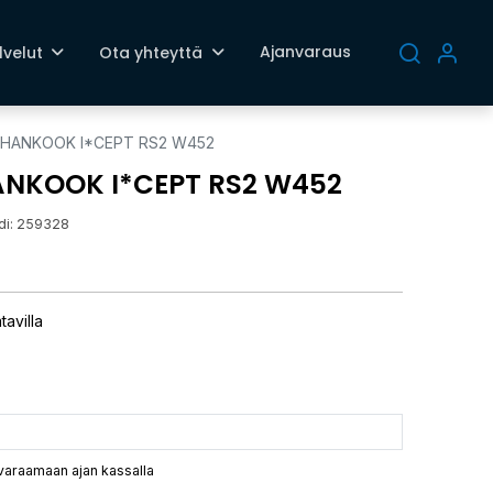
Ajanvaraus
lvelut
Ota yhteyttä
T HANKOOK I*CEPT RS2 W452
HANKOOK I*CEPT RS2 W452
di:
259328
tavilla
 varaamaan ajan kassalla