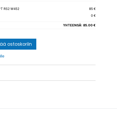
PT RS2 W452
85 €
0 €
YHTEENSÄ:
85.00 €
sää ostoskoriin
lle