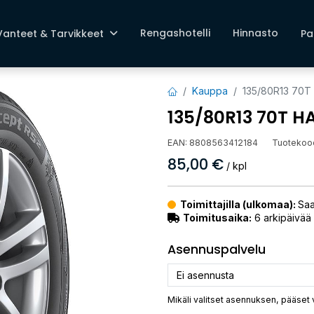
Rengashotelli
Hinnasto
Vanteet & Tarvikkeet
Pa
Kauppa
135/80R13 70
135/80R13 70T 
EAN:
8808563412184
Tuotekoo
85,00
€
/ kpl
Toimittajilla (ulkomaa):
Saa
Toimitusaika:
6 arkipäivää
Asennuspalvelu
Mikäli valitset asennuksen, pääset