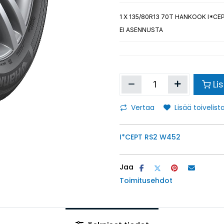
1
X 135/80R13 70T HANKOOK I*CE
EI ASENNUSTA
Li
Vertaa
Lisää toivelista
I*CEPT RS2 W452
Jaa
Toimitusehdot