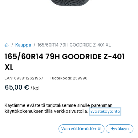
Kauppa
165/60R14 79H GOODRIDE Z-401 XL
165/60R14 79H GOODRIDE Z-401
XL
EAN:
6938112621957
Tuotekoodi:
259990
65,00
€
/ kpl
Toimittajilla (ulkomaa):
Saatavilla
Käytämme evästeitä tarjotaksemme sinulle paremman
Toimitusaika:
5 arkipäivää
käyttökokemuksen tällä verkkosivustolla.
Evästekäytäntö
Asennuspalvelu
Vain välttämättömät
Hyväksyn