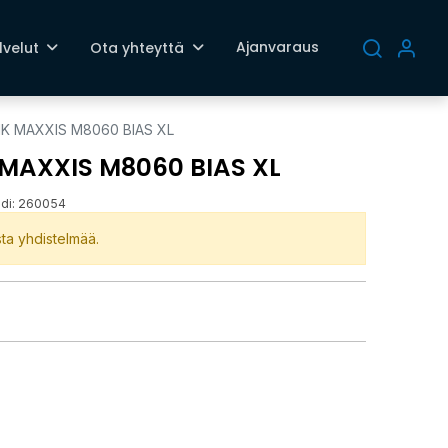
Ajanvaraus
lvelut
Ota yhteyttä
21K MAXXIS M8060 BIAS XL
K MAXXIS M8060 BIAS XL
di:
260054
ista yhdistelmää.