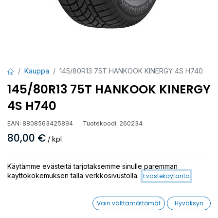
Kauppa
145/80R13 75T HANKOOK KINERGY 4S H740
145/80R13 75T HANKOOK KINERGY
4S H740
EAN:
8808563425894
Tuotekoodi:
260234
80,00
€
/ kpl
Toimittajilla (ulkomaa):
Saatavilla
Käytämme evästeitä tarjotaksemme sinulle paremman
Toimitusaika:
14 arkipäivää
käyttökokemuksen tällä verkkosivustolla.
Evästekäytäntö
Asennuspalvelu
Vain välttämättömät
Hyväksyn