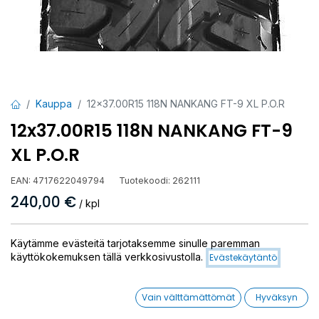
Kauppa
12x37.00R15 118N NANKANG FT-9 XL P.O.R
12x37.00R15 118N NANKANG FT-9
XL P.O.R
EAN:
4717622049794
Tuotekoodi:
262111
240,00
€
/ kpl
Toimittajilla (kotimaa):
Saatavilla
Käytämme evästeitä tarjotaksemme sinulle paremman
Toimitusaika:
3 arkipäivää
käyttökokemuksen tällä verkkosivustolla.
Evästekäytäntö
Asennuspalvelu
Vain välttämättömät
Hyväksyn