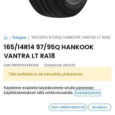
Kauppa
165/14R14 97/95Q HANKOOK VANTRA LT RA18
165/14R14 97/95Q HANKOOK
VANTRA LT RA18
EAN:
8808563449326
Tuotekoodi:
262433
Tällä tuotteella ei ole kelvollista yhdistelmää.
Käytämme evästeitä tarjotaksemme sinulle paremman
käyttökokemuksen tällä verkkosivustolla.
Evästekäytäntö
VANTRA LT RA18
Vain välttämättömät
Hyväksyn
Jaa