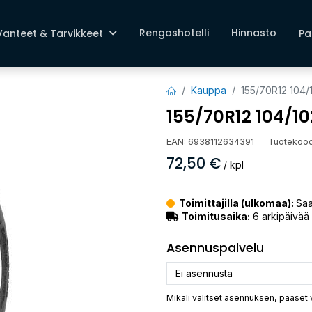
Rengashotelli
Hinnasto
Vanteet & Tarvikkeet
Pa
Kauppa
155/70R12 104
155/70R12 104/1
EAN:
6938112634391
Tuotekood
72,50
€
/ kpl
Toimittajilla (ulkomaa):
Saa
Toimitusaika:
6 arkipäivää
Asennuspalvelu
Mikäli valitset asennuksen, pääset