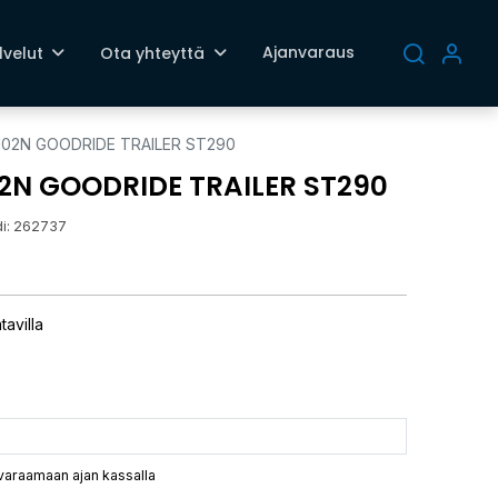
Ajanvaraus
lvelut
Ota yhteyttä
/102N GOODRIDE TRAILER ST290
02N GOODRIDE TRAILER ST290
i:
262737
tavilla
 varaamaan ajan kassalla