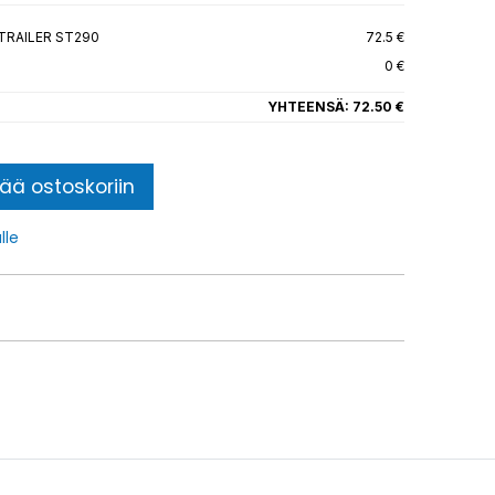
 TRAILER ST290
72.5 €
0 €
YHTEENSÄ:
72.50 €
sää ostoskoriin
lle