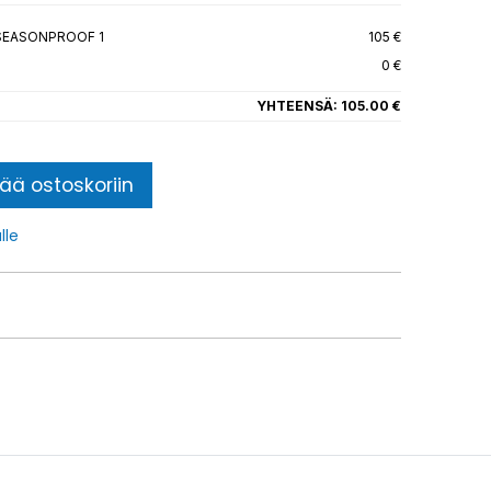
 SEASONPROOF 1
105 €
0 €
YHTEENSÄ:
105.00 €
sää ostoskoriin
lle