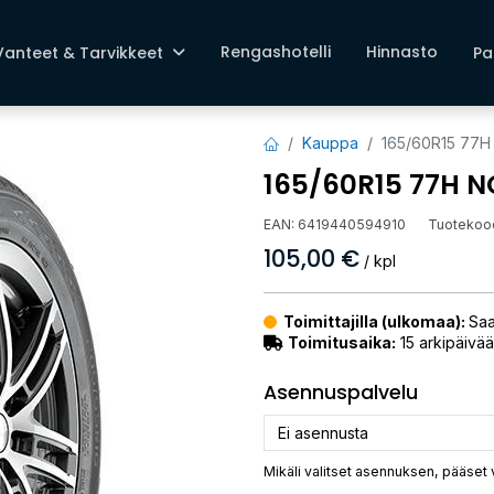
Rengashotelli
Hinnasto
Vanteet & Tarvikkeet
Pa
Kauppa
165/60R15 77
165/60R15 77H 
EAN:
6419440594910
Tuotekoo
105,00
€
/ kpl
Toimittajilla (ulkomaa):
Saa
Toimitusaika:
15 arkipäivää
Asennuspalvelu
Mikäli valitset asennuksen, pääset