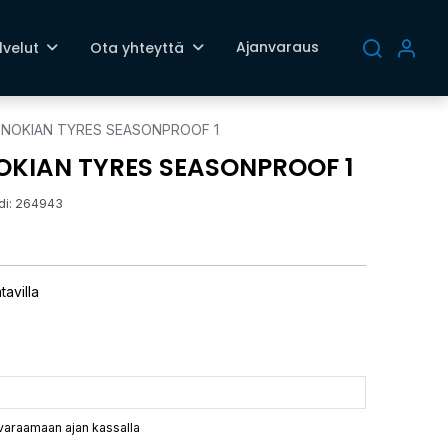
Ajanvaraus
lvelut
Ota yhteyttä
H NOKIAN TYRES SEASONPROOF 1
NOKIAN TYRES SEASONPROOF 1
di:
264943
tavilla
 varaamaan ajan kassalla