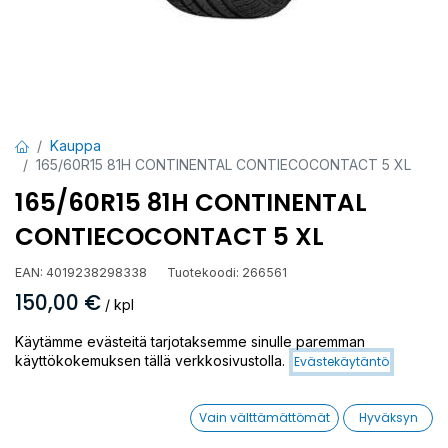
Kauppa
165/60R15 81H CONTINENTAL CONTIECOCONTACT 5 XL
165/60R15 81H CONTINENTAL
CONTIECOCONTACT 5 XL
EAN:
4019238298338
Tuotekoodi:
266561
150,00
€
/ kpl
Käytämme evästeitä tarjotaksemme sinulle paremman
Toimittajilla (ulkomaa):
Saatavilla
käyttökokemuksen tällä verkkosivustolla.
Evästekäytäntö
Toimitusaika:
15 arkipäivää
Vain välttämättömät
Hyväksyn
Asennuspalvelu