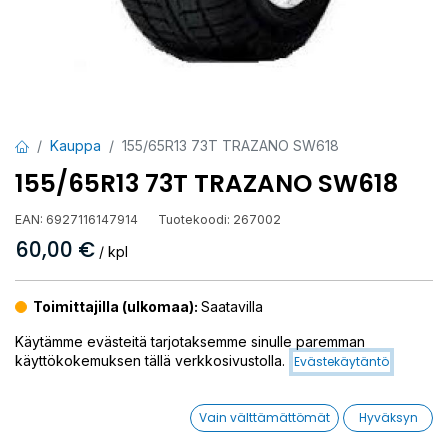
Kauppa
155/65R13 73T TRAZANO SW618
155/65R13 73T TRAZANO SW618
EAN:
6927116147914
Tuotekoodi:
267002
60,00
€
/ kpl
Toimittajilla (ulkomaa):
Saatavilla
Toimitusaika:
3 arkipäivää
Käytämme evästeitä tarjotaksemme sinulle paremman
käyttökokemuksen tällä verkkosivustolla.
Evästekäytäntö
Asennuspalvelu
Vain välttämättömät
Hyväksyn
Mikäli valitset asennuksen, pääset varaamaan ajan kassalla