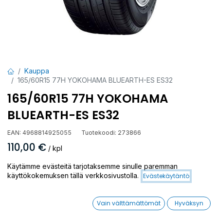
Kauppa
165/60R15 77H YOKOHAMA BLUEARTH-ES ES32
165/60R15 77H YOKOHAMA
BLUEARTH-ES ES32
EAN:
4968814925055
Tuotekoodi:
273866
110,00
€
/ kpl
Käytämme evästeitä tarjotaksemme sinulle paremman
Toimittajilla (ulkomaa):
Saatavilla
käyttökokemuksen tällä verkkosivustolla.
Evästekäytäntö
Toimitusaika:
15 arkipäivää
Vain välttämättömät
Hyväksyn
Asennuspalvelu