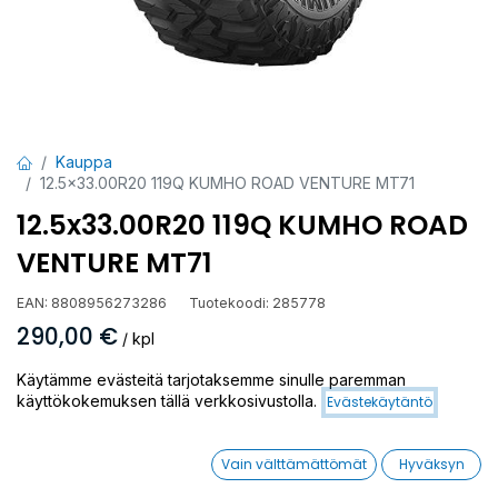
Kauppa
12.5x33.00R20 119Q KUMHO ROAD VENTURE MT71
12.5x33.00R20 119Q KUMHO ROAD
VENTURE MT71
EAN:
8808956273286
Tuotekoodi:
285778
290,00
€
/ kpl
Käytämme evästeitä tarjotaksemme sinulle paremman
Toimittajilla (ulkomaa):
Saatavilla
käyttökokemuksen tällä verkkosivustolla.
Evästekäytäntö
Toimitusaika:
3 arkipäivää
Vain välttämättömät
Hyväksyn
Asennuspalvelu