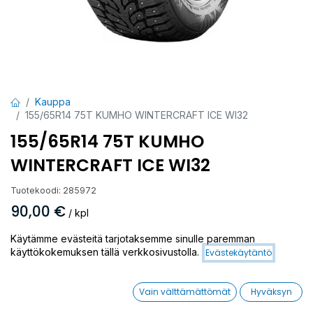
Kauppa
155/65R14 75T KUMHO WINTERCRAFT ICE WI32
155/65R14 75T KUMHO
WINTERCRAFT ICE WI32
Tuotekoodi:
285972
90,00
€
/ kpl
Käytämme evästeitä tarjotaksemme sinulle paremman
Toimittajilla (ulkomaa):
Saatavilla
käyttökokemuksen tällä verkkosivustolla.
Evästekäytäntö
Toimitusaika:
3 arkipäivää
Vain välttämättömät
Hyväksyn
Asennuspalvelu