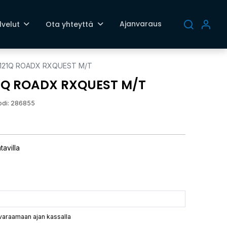
Ajanvaraus
lvelut
Ota yhteyttä
0 121Q ROADX RXQUEST M/T
21Q ROADX RXQUEST M/T
odi:
286855
tavilla
 varaamaan ajan kassalla