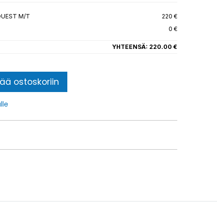
QUEST M/T
220 €
0 €
YHTEENSÄ:
220.00 €
sää ostoskoriin
lle