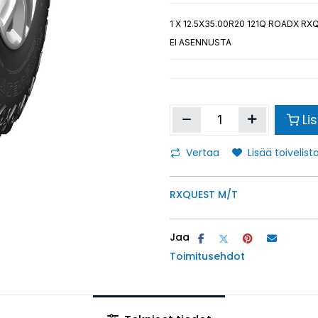
1
X 12.5X35.00R20 121Q ROADX RX
EI ASENNUSTA
Li
Vertaa
Lisää toivelista
RXQUEST M/T
Jaa
Toimitusehdot