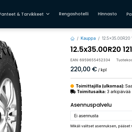
Rengashotelli
Hinnasto
Vanteet & Tarvikkeet
Pa
Kauppa
12.5x35.00R2
12.5x35.00R20 1
EAN:
6959655452334
Tuoteko
220,00
€
/ kpl
Toimittajilla (ulkomaa):
Saa
Toimitusaika:
3 arkipäivää
Asennuspalvelu
Mikäli valitset asennuksen, pääset