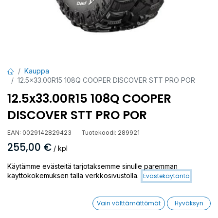
Kauppa
12.5x33.00R15 108Q COOPER DISCOVER STT PRO POR
12.5x33.00R15 108Q COOPER
DISCOVER STT PRO POR
EAN:
0029142829423
Tuotekoodi:
289921
255,00
€
/ kpl
Käytämme evästeitä tarjotaksemme sinulle paremman
Toimittajilla (ulkomaa):
Saatavilla
käyttökokemuksen tällä verkkosivustolla.
Evästekäytäntö
Toimitusaika:
15 arkipäivää
Vain välttämättömät
Hyväksyn
Asennuspalvelu