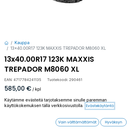
Kauppa
13x40.00R17 123K MAXXIS TREPADOR M8060 XL
13x40.00R17 123K MAXXIS
TREPADOR M8060 XL
EAN:
4717784241135
Tuotekoodi:
290461
585,00
€
/ kpl
Käytämme evästeitä tarjotaksemme sinulle paremman
Toimittajilla (ulkomaa):
Saatavilla
käyttökokemuksen tällä verkkosivustolla.
Evästekäytäntö
Toimitusaika:
6 arkipäivää
Vain välttämättömät
Hyväksyn
Asennuspalvelu