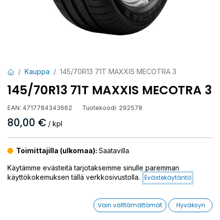
Kauppa
145/70R13 71T MAXXIS MECOTRA 3
145/70R13 71T MAXXIS MECOTRA 3
EAN:
4717784343662
Tuotekoodi:
292578
80,00
€
/ kpl
Toimittajilla (ulkomaa):
Saatavilla
Toimitusaika:
13 arkipäivää
Käytämme evästeitä tarjotaksemme sinulle paremman
käyttökokemuksen tällä verkkosivustolla.
Evästekäytäntö
Asennuspalvelu
Vain välttämättömät
Hyväksyn
Mikäli valitset asennuksen, pääset varaamaan ajan kassalla