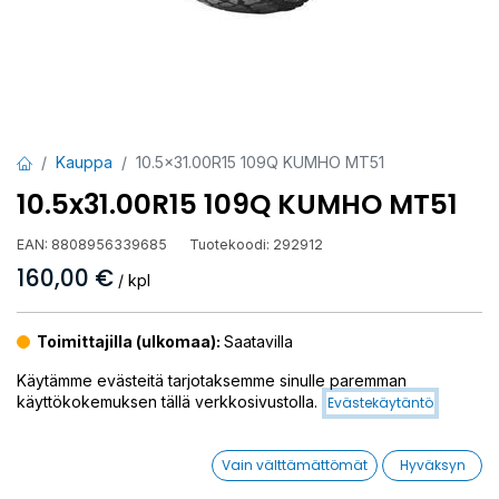
Kauppa
10.5x31.00R15 109Q KUMHO MT51
10.5x31.00R15 109Q KUMHO MT51
EAN:
8808956339685
Tuotekoodi:
292912
160,00
€
/ kpl
Toimittajilla (ulkomaa):
Saatavilla
Toimitusaika:
3 arkipäivää
Käytämme evästeitä tarjotaksemme sinulle paremman
käyttökokemuksen tällä verkkosivustolla.
Evästekäytäntö
Asennuspalvelu
Vain välttämättömät
Hyväksyn
Mikäli valitset asennuksen, pääset varaamaan ajan kassalla