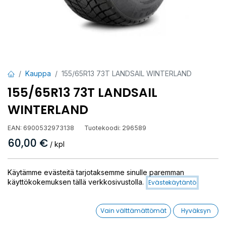
Kauppa
155/65R13 73T LANDSAIL WINTERLAND
155/65R13 73T LANDSAIL
WINTERLAND
EAN:
6900532973138
Tuotekoodi:
296589
60,00
€
/ kpl
Toimittajilla (ulkomaa):
Saatavilla
Käytämme evästeitä tarjotaksemme sinulle paremman
Toimitusaika:
3 arkipäivää
käyttökokemuksen tällä verkkosivustolla.
Evästekäytäntö
Asennuspalvelu
Vain välttämättömät
Hyväksyn