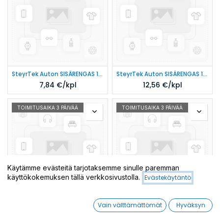
SteyrTek Auton SISÄRENGAS 155/165R13
SteyrTek Auton SISÄRENGAS 175/185R15
7,84
€/kpl
12,56
€/kpl
TOIMITUSAIKA 3 PÄIVÄÄ
TOIMITUSAIKA 3 PÄIVÄÄ
Käytämme evästeitä tarjotaksemme sinulle paremman
käyttökokemuksen tällä verkkosivustolla.
Evästekäytäntö
Vain välttämättömät
Hyväksyn
SteyrTek Auton SISÄRENGAS 135/145R13
SteyrTek Auton SISÄRENGAS 155/165R14
7,05
€/kpl
9,41
€/kpl