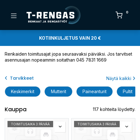
0
KOTIINKULJETUS VAIN 20 €
Renkaiden toimitusajat jopa seuraavaksi päiväksi. Jos tarvitset
asennusajan nopeammin soitathan 045 7831 1669
Tarvikkeet
Näytä kaikki
Keskimerkit
Mutterit
Paineanturit
Pultit
Kauppa
117 kohteita löydetty.
TOIMITUSAIKA 3 PÄIVÄÄ
TOIMITUSAIKA 3 PÄIVÄÄ