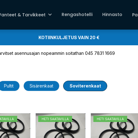
Rengashotelli
Hinnasto
Vanteet & Tarvikkeet
Pa
KOTIINKULJETUS VAIN 20 €
 tarvitset asennusajan nopeammin soitathan 045 7831 1669
Pultit
Sisärenkaat
Soviterenkaat
ATAVILLA
HETI SAATAVILLA
HETI SAATAVILLA