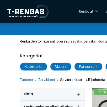
Renkaat
Renkaiden toimitusajat jopa seuraavaksi päiväksi. Jos
Kategoriat
Keskimerkit
Mutterit
Paineanturit
Tuotteet
Tarvikkeet
Soviterenkaat
- 411 kohdetta
HETI SA
Hinta
Soviterenkaan ulkohalkaisija