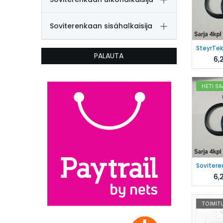
Soviterenkaan sisähalkaisija
PALAUTA
6,
HETI SA
6,
TOIMITU